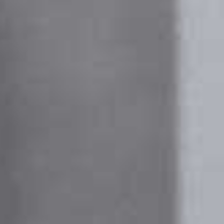
Handwaschbecken
Dusche
Badewanne
Küchenspüle