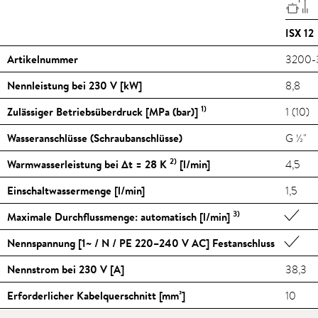
ISX 12
Artikelnummer
3200-
Nennleistung bei 230 V [kW]
8,8
1)
Zulässiger Betriebsüberdruck [MPa (bar)]
1 (10)
Wasseranschlüsse (Schraubanschlüsse)
G ½"
2)
Warmwasserleistung bei Δt = 28 K
[l/min]
4,5
Einschaltwassermenge [l/min]
1,5
3)
Maximale Durchflussmenge: automatisch [l/min]
Nennspannung [1~ / N / PE 220–240 V AC] Festanschluss
Nennstrom bei 230 V [A]
38,3
Erforderlicher Kabelquerschnitt [mm²]
10