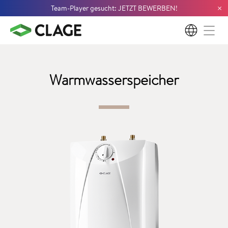
×
Team-Player gesucht: JETZT BEWERBEN!
DE
Warmwasserspeicher