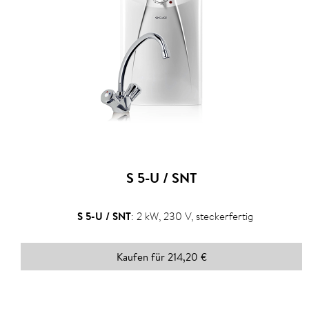
S 5-U / SNT
S 5-U / SNT
:
2 kW, 230 V, steckerfertig
Kaufen für 214,20 €