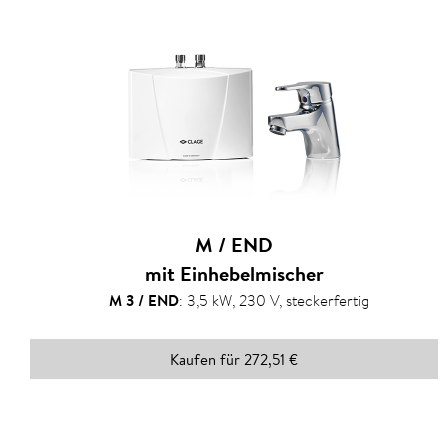
M / END
mit Einhebelmischer
M 3 / END
:
3,5 kW, 230 V, steckerfertig
Kaufen für 272,51 €