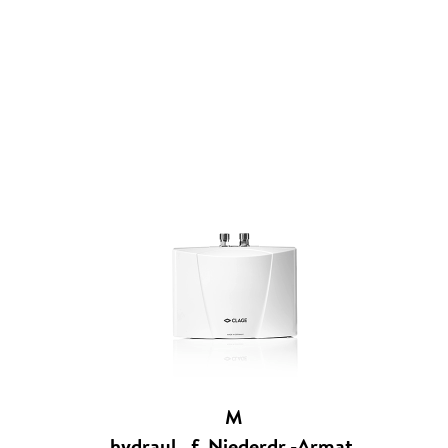
M
hydraul., f. Niederdr.-Armat.