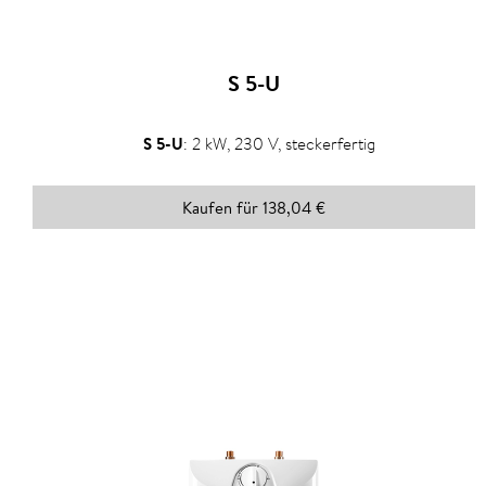
S 5-U
S 5-U
:
2 kW, 230 V, steckerfertig
Kaufen für 138,04 €