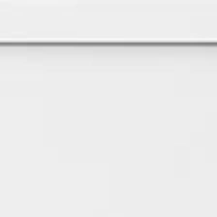
Büros
Kantinen /
Gastronomie /
Bistros
Hotels
Krankenhäuser