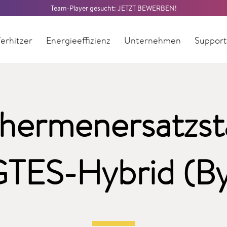
Team-Player gesucht: JETZT BEWERBEN!
erhitzer
Energieeffizienz
Unternehmen
Suppor
hermenersatzst
TES-Hybrid (By