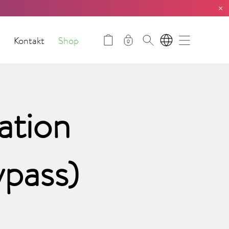
×
t
Kontakt
Shop
DE
ation
pass)