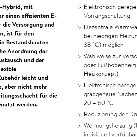
-Hybrid, mit
Elektronisch gerege
 einen effizienten E-
Vorrangschaltung
r die Versorgung und
Dezentrale Warmwas
 ist für den
bei niedrigen Heizu
in Bestandsbauten
38
°C
) möglich
che Anordnung der
Wahlweise zur Verso
Austausch und der
oder Fußbodenheiz
exible
Heizkonzept)
ubehör leicht und
Elektronisch geregel
e, aber nicht mehr
gradgenaue Nacher
itungsschacht für die
20 – 60
°C
nutzt werden.
Reduzierung der Dru
Wohnungsheizung (bi
individuell verfügba