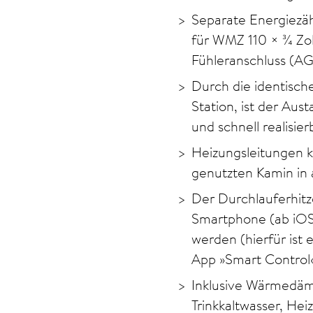
Separate Energiezä
für WMZ 110 × 3⁄4 Z
Fühleranschluss (A
Durch die identisch
Station, ist der Aus
und schnell realisier
Heizungsleitungen 
genutzten Kamin in 
Der Durchlauferhitz
Smartphone (ab iOS
werden (hierfür ist
App »Smart Control«
Inklusive Wärmedäm
Trinkkaltwasser, He