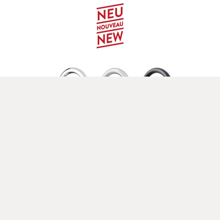
Celsius Plus AIO
für BCS