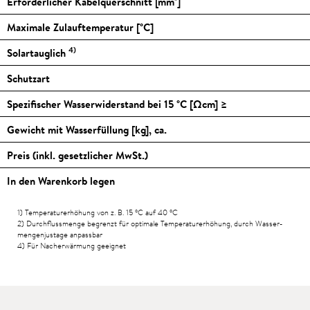
Erforderlicher Kabelquerschnitt [mm²]
Maximale Zulauftemperatur [
°C
]
4)
Solartauglich
Schutzart
Spezifischer Wasserwiderstand bei 15
°C
[Ωcm] ≥
Gewicht mit Wasserfüllung [kg], ca.
Preis (inkl. gesetzlicher MwSt.)
In den Warenkorb legen
1) Temperaturerhöhung von z. B. 15
°C
auf 40
°C
2) Durchfluss­menge begrenzt für optimale Tempera­tur­erhöhung, durch Wasser­
mengen­justage anpassbar
4) Für Nacherwärmung geeignet