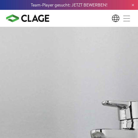
×
Team-Player gesucht: JETZT BEWERBEN!
DE