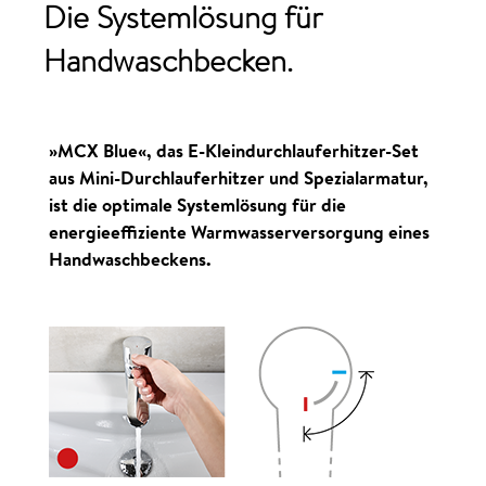
Die
Systemlösung
für
Handwaschbecken
.
»MCX Blue«, das E-Kleindurchlauferhitzer-Set
aus Mini-Durchlauf­erhitzer und Spezial­armatur,
ist die optimale Systemlösung für die
energieeffiziente Warm­wasser­versorgung eines
Hand­wasch­beckens.