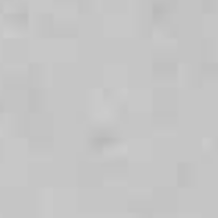
Handwaschbecken
Gewerbliche
(z. B. im Gäste-WC)
Sanitärräume
(Läden,
Gaststätten,
Praxen)