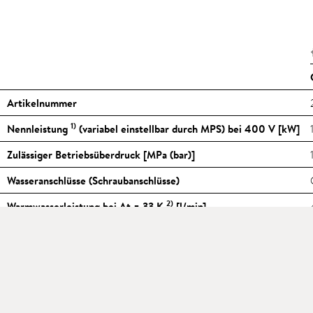
Artikelnummer
1)
Nennleistung
(variabel einstellbar durch MPS) bei 400 V [kW]
Zulässiger Betriebsüberdruck [MPa (bar)]
Wasseranschlüsse (Schraubanschlüsse)
2)
Warmwasserleistung bei Δt = 33 K
[l/min]
Einschaltwassermenge [l/min]
3)
Maximale Durchflussmenge
[l/min]
Nennspannung [3~ / PE 380–415 V AC] Festanschluss
Nennstrom bei 400 V [A]