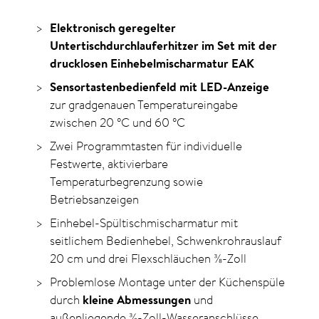
Elektronisch geregelter
Untertischdurchlauferhitzer im Set mit der
drucklosen Einhebelmischarmatur EAK
Sensortastenbedienfeld mit LED-Anzeige
zur gradgenauen Temperatureingabe
zwischen 20
°C
und 60
°C
Zwei Programmtasten für individuelle
Festwerte, aktivierbare
Temperaturbegrenzung sowie
Betriebsanzeigen
Einhebel-Spültischmischarmatur mit
seitlichem Bedienhebel, Schwenkrohrauslauf
20 cm und drei Flexschläuchen ⅜-Zoll
Problemlose Montage unter der Küchenspüle
durch
kleine Abmessungen
und
außenliegende ⅜-Zoll-Wasseranschlüsse