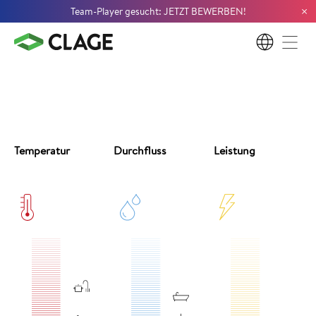
×
Team-Player gesucht: JETZT BEWERBEN!
DE
Temperatur
Durchfluss
Leistung