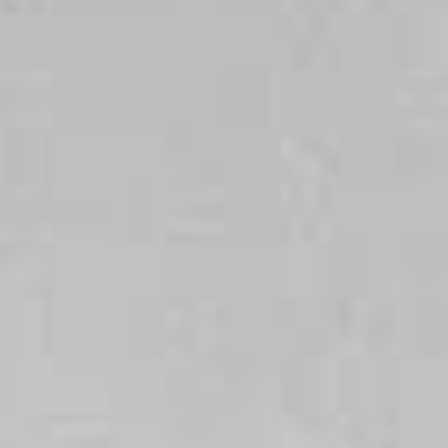
Spart
Platzsparend
Sofort auf
Betriebskosten
19 × 14 × 9 cm
Temperatur
Energiesparend
ohne
Wartezeiten
Keine
Mehr Hygiene
Umweltschonend
tropfenden
durch kurze
Weniger Energie
Armaturen
Leitungswege
+ Wasser