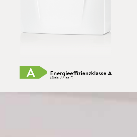
Energieeffizienzklasse A
(Skala: A+ bis F)