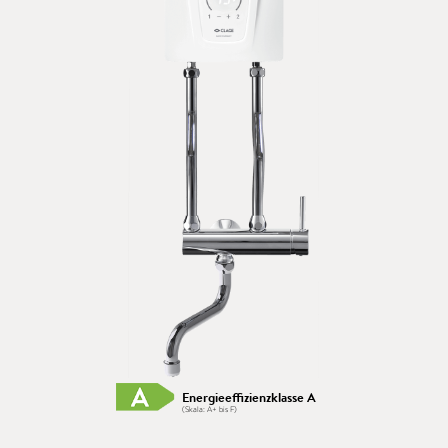
Energieeffizienzklasse A
(Skala: A+ bis F)