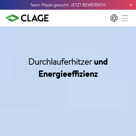
×
Team-Player gesucht: JETZT BEWERBEN!
DE
Durchlauferhitzer
und
Energieeffizienz