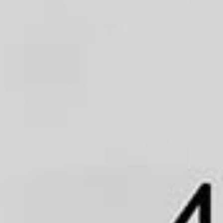
Handwaschbecken
Dusche
Badewanne
Küchenspüle