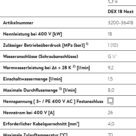
DEX 18 Next
Artikelnummer
3200-36418
Nennleistung bei 400 V [kW]
18
1)
Zulässiger Betriebsüberdruck [MPa (bar)]
1 (10)
Wasseranschlüsse (Schraubanschlüsse)
G ½"
2)
Warmwasserleistung bei Δt = 28 K
[l/min]
9,2
Einschaltwassermenge [l/min]
1,5
3)
Maximale Durchflussmenge
[l/min]
8,0
Nennspannung [ 3~ / PE 400 V AC ] Festanschluss
Nennstrom bei 400 V [A]
26
Erforderlicher Kabelquerschnitt [mm²]
4,0
Maximale Zulauftemperatur [
°C
]
70