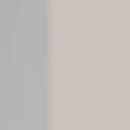
Gefiltertes
Gekühltes stilles
Gekühltes
Wasser
Wasser
sprudelndes
Wasser