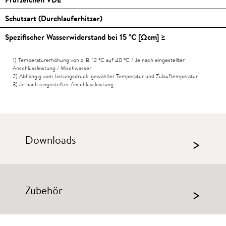
Schutzart (Durchlauferhitzer)
Spezifischer Wasserwiderstand bei 15
°C
[Ωcm] ≥
1) Temperaturerhöhung von z. B. 12
°C
auf 40
°C
/ Je nach eingestellter
Anschlussleistung / Mischwasser
2) Abhängig vom Leitungsdruck, gewählter Temperatur und Zulauftemperatur
3) Je nach eingestellter Anschlussleistung
Downloads
>
Zubehör
>