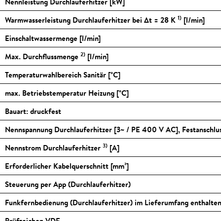
Nennleistung Durchlauferhitzer [kW]
1)
Warmwasserleistung Durchlauferhitzer bei ∆t = 28 K
[l/min]
Einschaltwassermenge [l/min]
2)
Max. Durchflussmenge
[l/min]
Temperaturwahlbereich Sanitär [
°C
]
max. Betriebstemperatur Heizung [
°C
]
Bauart: druckfest
Nennspannung Durchlauferhitzer [3~ / PE 400 V AC], Festanschlu
3)
Nennstrom Durchlauferhitzer
[A]
Erforderlicher Kabelquerschnitt [mm²]
Steuerung per App (Durchlauferhitzer)
Funkfernbedienung (Durchlauferhitzer) im Lieferumfang enthalte
Prüfzeichen VDE