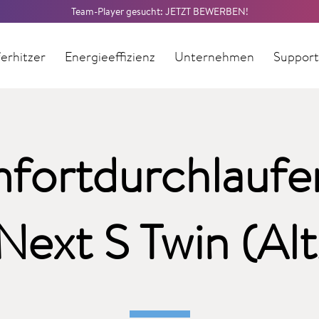
Team-Player gesucht: JETZT BEWERBEN!
erhitzer
Energieeffizienz
Unternehmen
Suppor
fortdurchlaufer
ext S Twin (Al