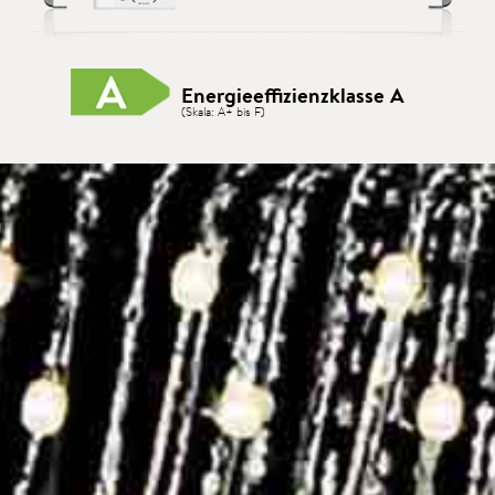
Energieeffizienzklasse A
(Skala: A+ bis F)