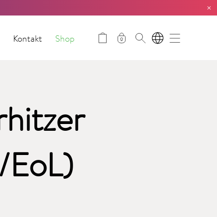
×
t
Kontakt
Shop
DE
hitzer
t/EoL)