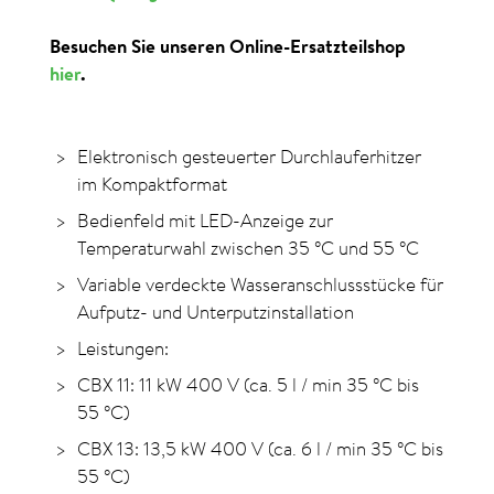
Besuchen Sie unseren Online-Ersatzteilshop
hier
.
Elektronisch gesteuerter Durchlauferhitzer
im Kompaktformat
Bedienfeld mit LED-Anzeige zur
Temperaturwahl zwischen
35
°C
und
55
°C
Variable verdeckte Wasseranschlussstücke für
Aufputz- und Unterputz­installation
Leistungen:
CBX 11:
11 kW
400 V
(ca. 5 l / min
35
°C
bis
55
°C
)
CBX 13:
13,5 kW
400 V
(ca. 6 l / min
35
°C
bis
55
°C
)