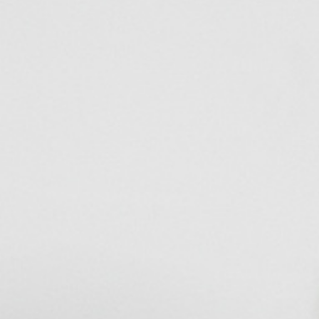
Ausgussbecken
Handwaschbecken
Küchenspüle