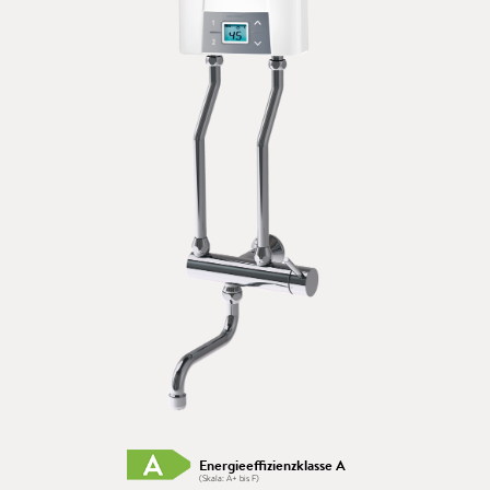
Energieeffizienzklasse A
(Skala: A+ bis F)