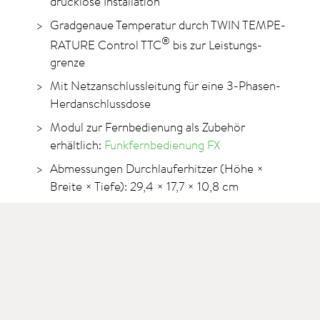
drucklose Installation
Gradgenaue Temperatur durch TWIN TEMPE­
®
RATURE Control TTC
bis zur Leistungs­
grenze
Mit Netzanschlussleitung für eine 3-Phasen-
Herd­anschlussdose
Modul zur Fernbedienung als Zubehör
erhältlich:
Funkfernbedienung FX
Abmessungen Durchlauferhitzer (Höhe ×
Breite × Tiefe): 29,4 × 17,7 × 10,8 cm
Länge des Schwenkrohrauslaufs der Armatur:
16 cm
Technische Daten
>