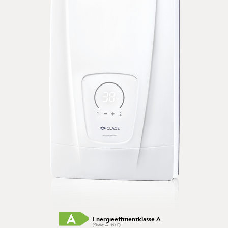
Energieeffizienzklasse A
(Skala: A+ bis F)