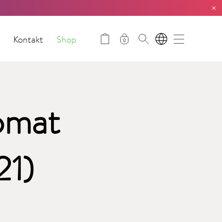
×
t
Kontakt
Shop
DE
omat
21)