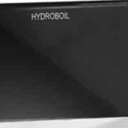
Büros
K