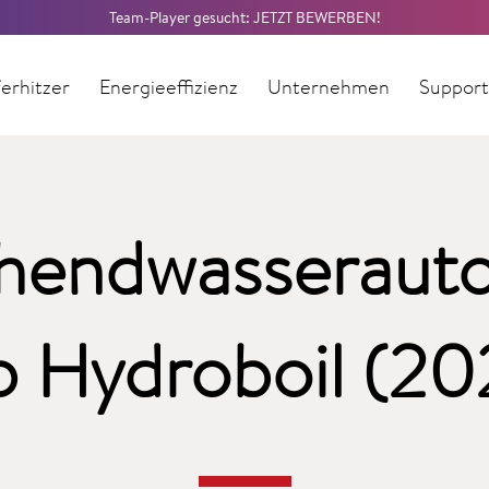
Team-Player gesucht: JETZT BEWERBEN!
erhitzer
Energieeffizienz
Unternehmen
Suppor
hendwasseraut
p Hydroboil (20