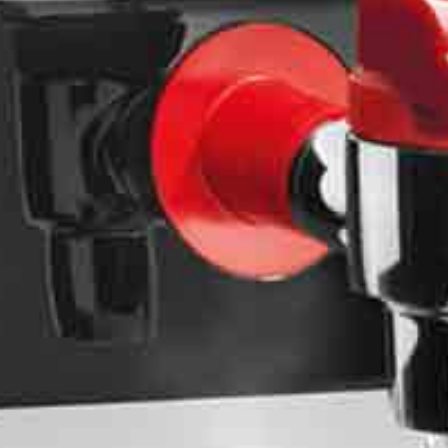
Kantinen / Bistros
Ga
rankenhäuser
Cateringfir