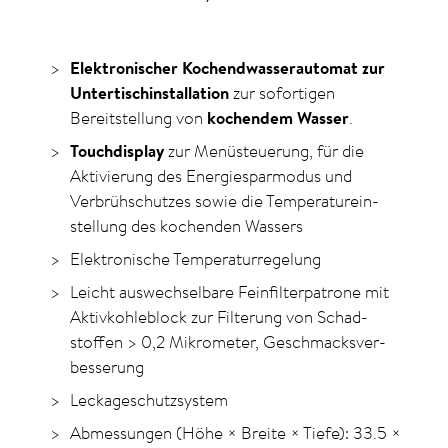
Elektronischer Kochendwasserautomat zur
Untertischinstallation
zur sofortigen
Bereitstellung von
kochendem Wasser
.
Touchdisplay
zur Menü­steuerung, für die
Aktivier­ung des Energie­spar­modus und
Verbrüh­schutzes sowie die Temperatur­ein­
stellung des kochenden Wassers
Elektronische Temperatur­regelung
Leicht aus­wechselbare Fein­filter­patrone mit
Aktiv­­kohle­­block zur Filterung von Schad­
stoffen > 0,2 Mikro­meter, Geschmacks­ver­
besserung
Leckageschutzsystem
Abmessungen (Höhe × Breite × Tiefe): 33.5 ×