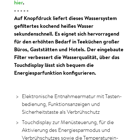
hier
.
- - - - -
Auf Knopfdruck liefert dieses Wassersystem
gefilter­tes kochend heißes Wasser
sekundenschnell. Es eignet sich hervorragend
für den erhöhten Bedarf in Teeküchen großer
Büros, Gaststätten und Hotels. Der eingebaute
Filter verbessert die Wasser­qualität, über das
Touchdisplay lässt sich bequem die
Energiesparfunktion konfigurieren.
Elektronische Entnahmearmatur mit Tasten­
be­dien­ung, Funktionsanzeigen und
Sicherheits­taste als Verbrühschutz
Touchdisplay zur Menü­steuerung, für die
Aktivier­ung des Energie­spar­modus und
Verbrüh­schutzes sowie die Temperatur­ein­