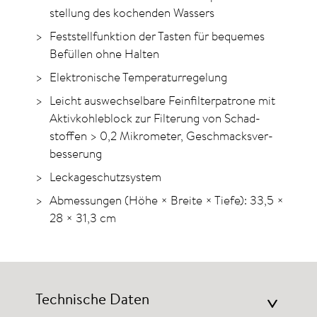
stellung des kochenden Wassers
Feststellfunktion der Tasten für bequemes
Befüllen ohne Halten
Elektronische Temperatur­regelung
Leicht aus­wechselbare Fein­filter­patrone mit
Aktiv­­kohle­­block zur Filterung von Schad­
stoffen > 0,2 Mikro­meter, Geschmacks­ver­
besserung
Leckageschutzsystem
Abmessungen (Höhe × Breite × Tiefe): 33,5 ×
28 × 31,3 cm
Technische Daten
>