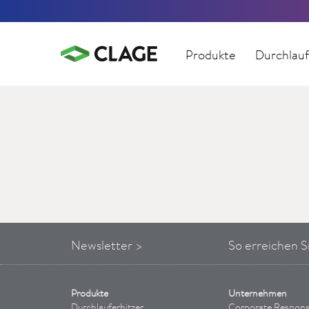
Produkte
Durchlauf
Newsletter >
So
erreichen
S
Produkte
Unternehmen
Durchlauferhitzer
Corporate Responsi