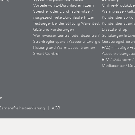
Vorteile von E
-Durchlauferhitzern
Online-Produktbe
Speicher oder Durchlauferhitzer?
Warmwasser-Kalku
Ausgezeichnete Durchlauferhitzer
Kundendienst-Kon
Testsieger bei der Stiftung Warentest
Kundendienst anf
GEG und Förderungen
Ersatzteilshop
Warmwasser: zentral oder dezentral?
Schulungen & Liv
Strahlregler sparen Wasser u. Energie!
Geräteregistrieru
Heizung und Warmwasser trennen
FAQ – Häufige Fr
Smart Control
Ausschreibungste
BIM / Datanorm 
Mediacenter / Do
n.
Barrierefreiheitserklärung
|
AGB