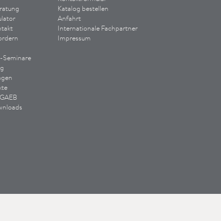
ratung
Katalog bestellen
lator
Anfahrt
takt
Internationale Fachpartner
ordern
Impressum
e-Seminare
ng
agen
xte
/ GAEB
wnloads