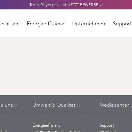
Team-Player gesucht: JETZT BEWERBEN!
erhitzer
Energieeffizienz
Unternehmen
Suppor
ie uns
>
Umwelt & Qualität >
Mediacenter 
Energieeffizienz
Support
bility
Systemvergleich (3D-Haus)
Beratung