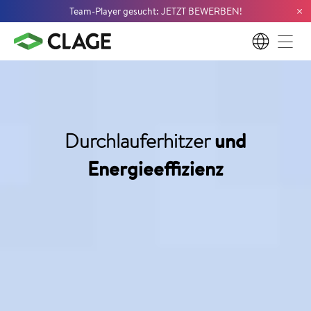
×
Team-Player gesucht: JETZT BEWERBEN!
DE
Durchlauferhitzer
und
Energieeffizienz