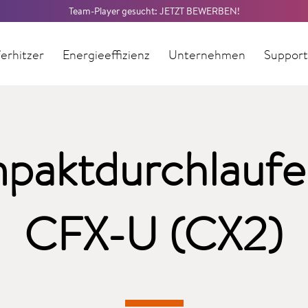
Team-Player gesucht: JETZT BEWERBEN!
erhitzer
Energieeffizienz
Unternehmen
Suppor
paktdurchlaufer
CFX-U (CX2)