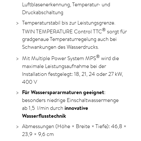
Luftblasen­erkennung, Temperatur- und
Druckabschaltung
Temperaturstabil bis zur Leistungsgrenze.
®
TWIN TEMPERATURE Control TTC
sorgt für
gradgenaue Temperaturregelung auch bei
Schwankungen des Wasserdrucks.
®
Mit Multiple Power System MPS
wird die
maximale Leistungs­aufnahme bei der
Installation fest­gelegt:
18, 21,
24 oder
27 kW,
400 V
Für Wasserspararmaturen geeignet
:
besonders niedrige Einschaltwassermenge
ab 1,5 l/min
durch
innovative
Wasserflusstechnik
Abmessungen (Höhe × Breite × Tiefe): 46,8 ×
23,9 × 9,6 cm