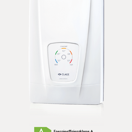
Energieeffizienzklasse A