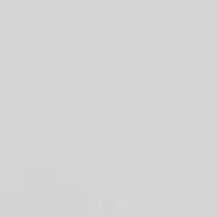
Handwaschbecken
Dusche
Badewanne
Küchenspüle