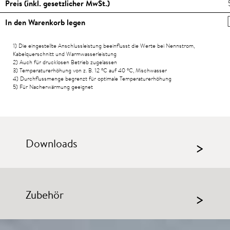
Preis (inkl. gesetzlicher MwSt.)
In den Warenkorb legen
1) Die eingestellte Anschlussleistung beeinflusst die Werte bei Nennstrom,
Kabelquerschnitt und Warmwasserleistung
2) Auch für drucklosen Betrieb zugelassen
3) Temperaturerhöhung von z. B. 12
°C
auf 40
°C
, Mischwasser
4) Durchflussmenge begrenzt für optimale Temperaturerhöhung
5) Für Nacherwärmung geeignet
Downloads
>
Zubehör
>