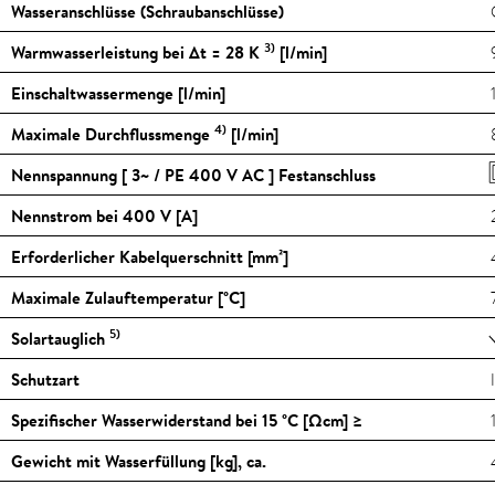
Wasseranschlüsse (Schraubanschlüsse)
3)
Warmwasserleistung bei Δt = 28 K
[l/min]
Einschaltwassermenge [l/min]
4)
Maximale Durchflussmenge
[l/min]
Nennspannung [ 3~ / PE 400 V AC ] Festanschluss
Nennstrom bei 400 V [A]
Erforderlicher Kabelquerschnitt [mm²]
Maximale Zulauftemperatur [
°C
]
5)
Solartauglich
Schutzart
Spezifischer Wasserwiderstand bei 15
°C
[Ωcm] ≥
Gewicht mit Wasserfüllung [kg], ca.