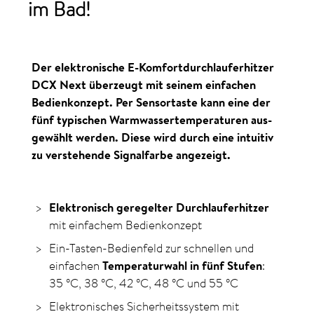
im Bad!
Der elektronische E-Komfort­durch­­lauferhitzer
DCX Next überzeugt mit seinem einfachen
Bedienkonzept. Per Sensortaste kann eine der
fünf typischen Warm­wassertemperaturen aus­
gewählt werden. Diese wird durch eine intuitiv
zu verstehende Signalfarbe angezeigt.
Elektronisch geregelter Durch­lauf­erhitzer
mit ein­fachem Bedien­konzept
Ein-Tasten-Bedienfeld zur schnellen und
einfachen
Temperaturwahl in fünf Stufen
:
35
°C
,
38
°C
,
42
°C
,
48
°C
und
55
°C
Elektronisches Sicherheitssystem mit