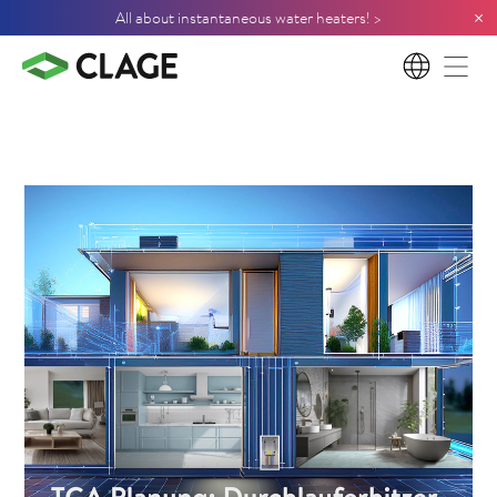
×
All about instantaneous water heaters! >
EN