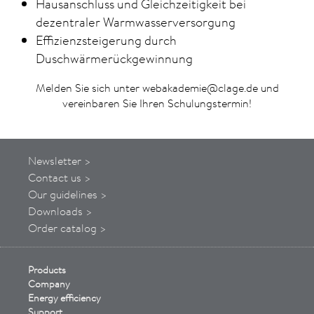
Hausanschluss und Gleichzeitigkeit bei
dezentraler Warmwasserversorgung
Effizienzsteigerung durch
Duschwärmerückgewinnung
Melden Sie sich unter
webakademie@clage.de
und
vereinbaren Sie Ihren Schulungstermin!
Newsletter >
Contact us >
Our guidelines >
Downloads >
Order catalog >
Products
Company
Energy efficiency
Support